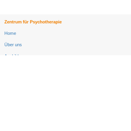
Zentrum für Psychotherapie
Home
Über uns
Ausbildung
Fort- und Weiterbildung
Psychotherapie-Ambulanz
Neuropsychologie-Ambulanz
Links
Impressum
Datenschutz