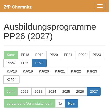
ZfP Chemnitz
Menü
ein-/
Ausbildungsprogramme
PP26 (2027)
Kurs:
PP18
PP19
PP20
PP21
PP22
PP23
PP24
PP25
PP26
KJP18
KJP19
KJP20
KJP21
KJP22
KJP23
KJP24
Jahr:
2022
2023
2024
2025
2026
2027
vergangene Veranstaltungen:
Ja
Nein