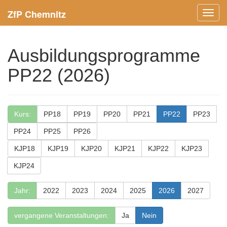
ZfP Chemnitz
Menü
ein-/
Ausbildungsprogramme
PP22 (2026)
Kurs:
PP18
PP19
PP20
PP21
PP22
PP23
PP24
PP25
PP26
KJP18
KJP19
KJP20
KJP21
KJP22
KJP23
KJP24
Jahr:
2022
2023
2024
2025
2026
2027
vergangene Veranstaltungen:
Ja
Nein