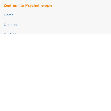
Zentrum für Psychotherapie
Home
Über uns
Ausbildung
Fort- und Weiterbildung
Psychotherapie-Ambulanz
Neuropsychologie-Ambulanz
Links
Impressum
Datenschutz
Kontakt