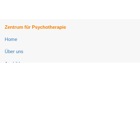
Zentrum für Psychotherapie
Home
Über uns
Ausbildung
Fort- und Weiterbildung
Psychotherapie-Ambulanz
Neuropsychologie-Ambulanz
Links
Impressum
Datenschutz