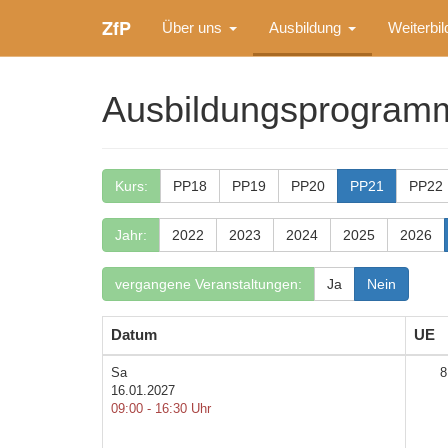
ZfP
Über uns
Ausbildung
Weiterbi
Ausbildungsprogram
Kurs:
PP18
PP19
PP20
PP21
PP22
Jahr:
2022
2023
2024
2025
2026
vergangene Veranstaltungen:
Ja
Nein
Datum
UE
Sa
8
16.01.2027
09:00 - 16:30 Uhr