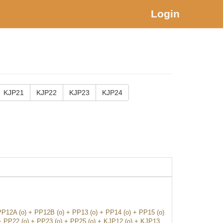
Login
KJP21
KJP22
KJP23
KJP24
PP12A (o) + PP12B (o) + PP13 (o) + PP14 (o) + PP15 (o)
 + PP22 (o) + PP23 (o) + PP25 (o) + KJP12 (o) + KJP13