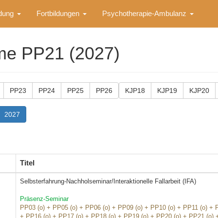
ldung
Fortbildungen
Psychotherapie-Ambulanz
me PP21 (2027)
PP23
PP24
PP25
PP26
KJP18
KJP19
KJP20
2027
Titel
Selbsterfahrung-Nachholseminar/Interaktionelle Fallarbeit (IFA)
Präsenz-Seminar
PP03 (o) + PP05 (o) + PP06 (o) + PP09 (o) + PP10 (o) + PP11 (o) + 
+ PP16 (o) + PP17 (o) + PP18 (o) + PP19 (o) + PP20 (o) + PP21 (o)