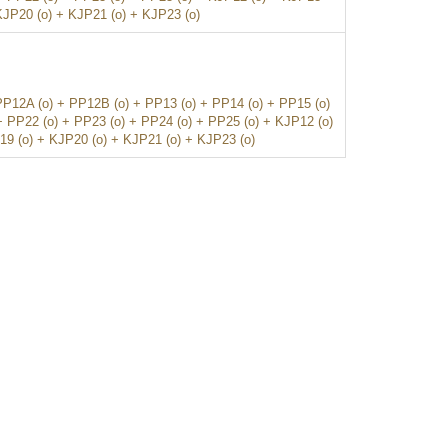
KJP20 (o) + KJP21 (o) + KJP23 (o)
PP12A (o) + PP12B (o) + PP13 (o) + PP14 (o) + PP15 (o)
+ PP22 (o) + PP23 (o) + PP24 (o) + PP25 (o) + KJP12 (o)
19 (o) + KJP20 (o) + KJP21 (o) + KJP23 (o)