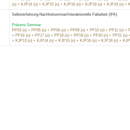
(o) + KJP14 (o) + KJP15 (o) + KJP16 (o) + KJP18 (o) + KJP19 (o) + 
Selbsterfahrung-Nachholseminar/Interaktionelle Fallarbeit (IFA)
Präsenz-Seminar
PP03 (o) + PP05 (o) + PP06 (o) + PP09 (o) + PP10 (o) + PP11 (o) + 
+ PP16 (o) + PP17 (o) + PP18 (o) + PP19 (o) + PP20 (o) + PP21 (o) 
+ KJP13 (o) + KJP14 (o) + KJP15 (o) + KJP16 (o) + KJP18 (o) + KJP