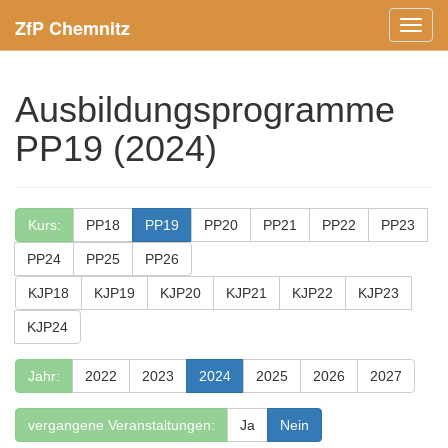
ZfP Chemnitz
Menü
ein-/
Ausbildungsprogramme
PP19 (2024)
Kurs:
PP18
PP19
PP20
PP21
PP22
PP23
PP24
PP25
PP26
KJP18
KJP19
KJP20
KJP21
KJP22
KJP23
KJP24
Jahr:
2022
2023
2024
2025
2026
2027
vergangene Veranstaltungen:
Ja
Nein