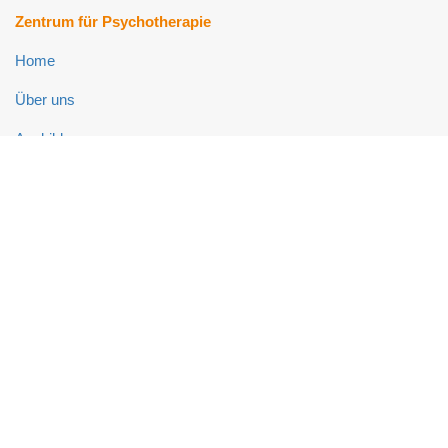
Zentrum für Psychotherapie
Home
Über uns
Ausbildung
Fort- und Weiterbildung
Psychotherapie-Ambulanz
Neuropsychologie-Ambulanz
Links
Impressum
Datenschutz
Kontakt