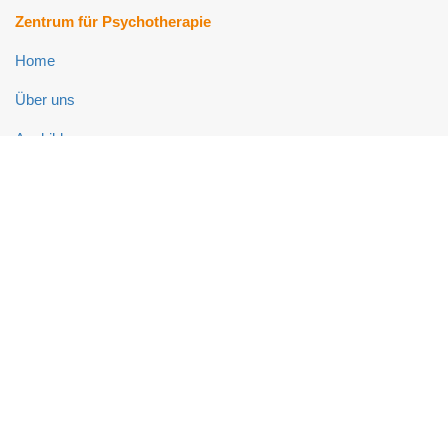
Zentrum für Psychotherapie
Home
Über uns
Ausbildung
Fort- und Weiterbildung
Psychotherapie-Ambulanz
Neuropsychologie-Ambulanz
Links
Impressum
Datenschutz
Kontakt