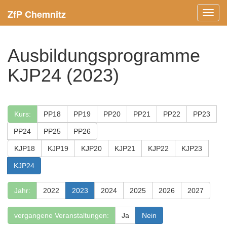
ZfP Chemnitz
Menü
ein-/
Ausbildungsprogramme
KJP24 (2023)
Kurs:
PP18
PP19
PP20
PP21
PP22
PP23
PP24
PP25
PP26
KJP18
KJP19
KJP20
KJP21
KJP22
KJP23
KJP24
Jahr:
2022
2023
2024
2025
2026
2027
vergangene Veranstaltungen:
Ja
Nein