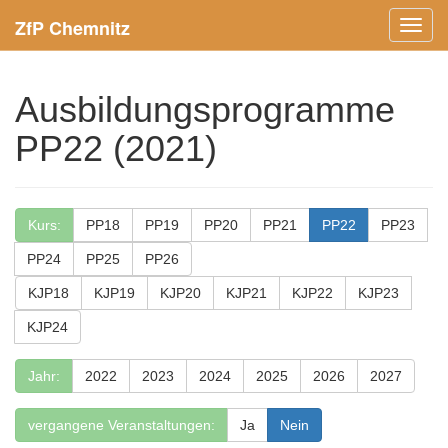
ZfP Chemnitz
Menü
ein-/
Ausbildungsprogramme
PP22 (2021)
Kurs:
PP18
PP19
PP20
PP21
PP22
PP23
PP24
PP25
PP26
KJP18
KJP19
KJP20
KJP21
KJP22
KJP23
KJP24
Jahr:
2022
2023
2024
2025
2026
2027
vergangene Veranstaltungen:
Ja
Nein