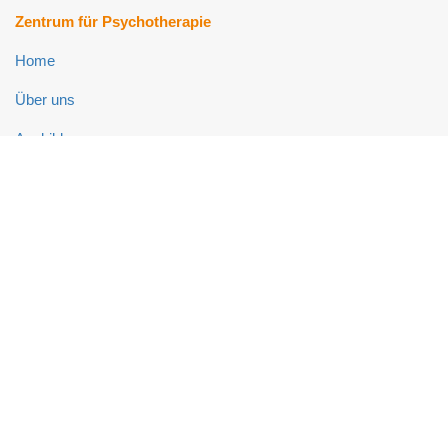
Zentrum für Psychotherapie
Home
Über uns
Ausbildung
Fort- und Weiterbildung
Psychotherapie-Ambulanz
Neuropsychologie-Ambulanz
Links
Impressum
Datenschutz
Kontakt