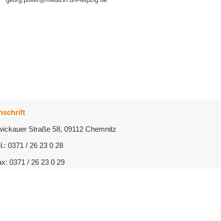
nschrift
wickauer Straße 58, 09112 Chemnitz
l.: 0371 / 26 23 0 28
x: 0371 / 26 23 0 29
nfo@zfp-chemnitz.de