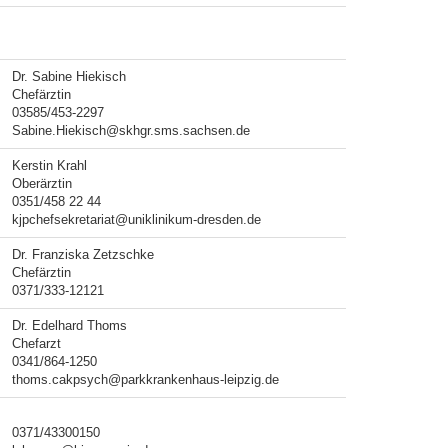
Dr. Sabine Hiekisch
Chefärztin
03585/453-2297
Sabine.Hiekisch@skhgr.sms.sachsen.de
Kerstin Krahl
Oberärztin
0351/458 22 44
kjpchefsekretariat@uniklinikum-dresden.de
Dr. Franziska Zetzschke
Chefärztin
0371/333-12121
Dr. Edelhard Thoms
Chefarzt
0341/864-1250
thoms.cakpsych@parkkrankenhaus-leipzig.de
0371/43300150