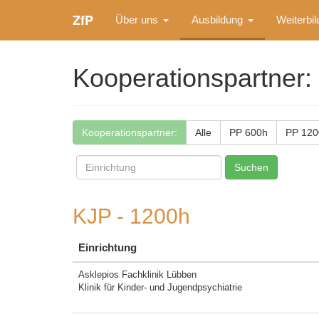
ZfP
Über uns
Ausbildung
Weiterbi
Kooperationspartner:
Kooperationspartner:
Alle
PP 600h
PP 120
KJP - 1200h
Einrichtung
Asklepios Fachklinik Lübben
Klinik für Kinder- und Jugendpsychiatrie