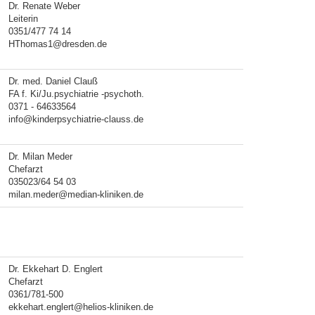
Dr. Renate Weber
Leiterin
0351/477 74 14
HThomas1@dresden.de
Dr. med. Daniel Clauß
FA f. Ki/Ju.psychiatrie -psychoth.
0371 - 64633564
info@kinderpsychiatrie-clauss.de
Dr. Milan Meder
Chefarzt
035023/64 54 03
milan.meder@median-kliniken.de
Dr. Ekkehart D. Englert
Chefarzt
0361/781-500
ekkehart.englert@helios-kliniken.de