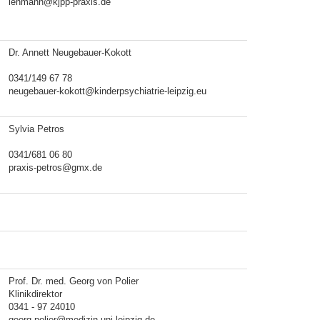
lehmann@kjpp-praxis.de
Dr. Annett Neugebauer-Kokott
0341/149 67 78
neugebauer-kokott@kinderpsychiatrie-leipzig.eu
Sylvia Petros
0341/681 06 80
praxis-petros@gmx.de
Prof. Dr. med. Georg von Polier
Klinikdirektor
0341 - 97 24010
georg.polier@medizin.uni-leipzig.de