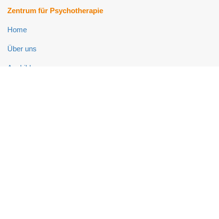
Zentrum für Psychotherapie
Home
Über uns
Ausbildung
Fort- und Weiterbildung
Psychotherapie-Ambulanz
Neuropsychologie-Ambulanz
Links
Impressum
Datenschutz
Kontakt