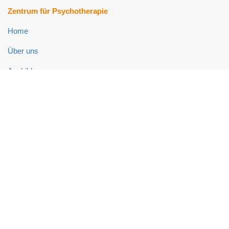
Zentrum für Psychotherapie
Home
Über uns
Ausbildung
Fort- und Weiterbildung
Psychotherapie-Ambulanz
Neuropsychologie-Ambulanz
Links
Impressum
Datenschutz
Kontakt