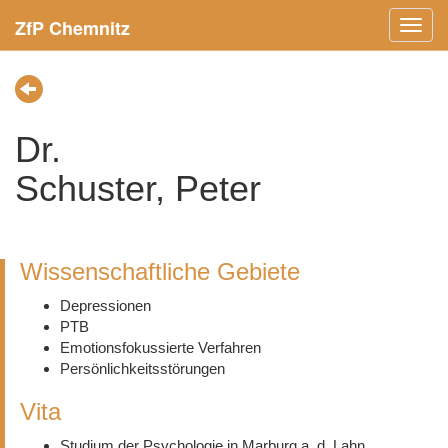
ZfP Chemnitz
Menü
ein-/
Dr.
Schuster, Peter
Wissenschaftliche Gebiete
Depressionen
PTB
Emotionsfokussierte Verfahren
Persönlichkeitsstörungen
Vita
Studium der Psychologie in Marburg a. d. Lahn