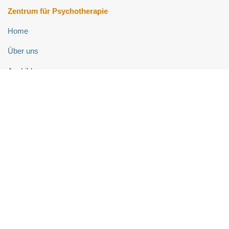
Zentrum für Psychotherapie
Home
Über uns
Ausbildung
Fort- und Weiterbildung
Psychotherapie-Ambulanz
Neuropsychologie-Ambulanz
Links
Impressum
Datenschutz
Kontakt