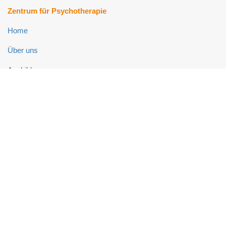
Zentrum für Psychotherapie
Home
Über uns
Ausbildung
Fort- und Weiterbildung
Psychotherapie-Ambulanz
Neuropsychologie-Ambulanz
Links
Impressum
Datenschutz
Kontakt