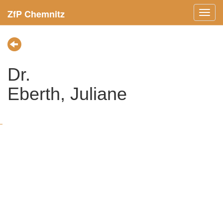
ZfP Chemnitz
Menü
ein-/
Dr.
Eberth, Juliane