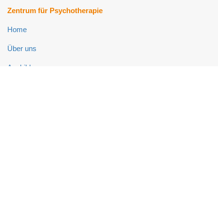
Zentrum für Psychotherapie
Home
Über uns
Ausbildung
Fort- und Weiterbildung
Psychotherapie-Ambulanz
Neuropsychologie-Ambulanz
Links
Impressum
Datenschutz
Kontakt