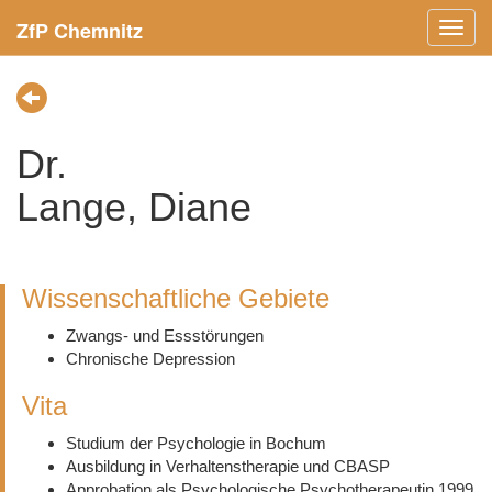
ZfP Chemnitz
Menü
ein-/
Dr.
Lange, Diane
Wissenschaftliche Gebiete
Zwangs- und Essstörungen
Chronische Depression
Vita
Studium der Psychologie in Bochum
Ausbildung in Verhaltenstherapie und CBASP
Approbation als Psychologische Psychotherapeutin 1999