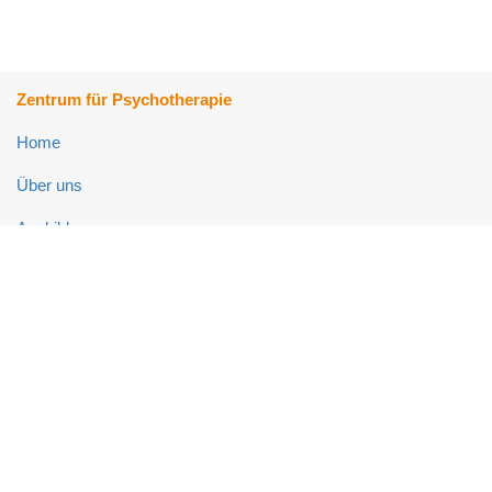
Zentrum für Psychotherapie
Home
Über uns
Ausbildung
Fort- und Weiterbildung
Psychotherapie-Ambulanz
Neuropsychologie-Ambulanz
Links
Impressum