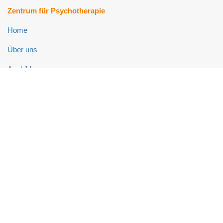
Zentrum für Psychotherapie
Home
Über uns
Ausbildung
Fort- und Weiterbildung
Psychotherapie-Ambulanz
Neuropsychologie-Ambulanz
Links
Impressum
Datenschutz
Kontakt