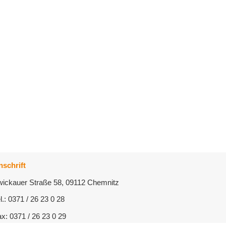
nschrift
wickauer Straße 58, 09112 Chemnitz
l.: 0371 / 26 23 0 28
x: 0371 / 26 23 0 29